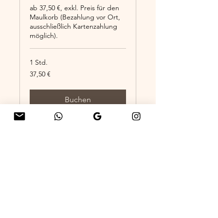
ab 37,50 €, exkl. Preis für den
Maulkorb (Bezahlung vor Ort,
ausschließlich Kartenzahlung
möglich).
1 Std.
37,50
37,50 €
Euro
Buchen
Impressum & Datenschutz
AGB